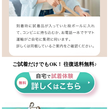
ご
試着
だけでもOK！ 往復送料
無料
♪