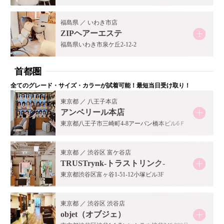
福島県 ／ いわき市店
ZIPヘアーエステ
福島県いわき市泉ケ丘2-12-2
首都圏
全てのグレード・サイズ・カラーが試着可能！最短当日受け取り！
東京都 ／ 八王子本店
アンベリール本店
東京都八王子市三崎町4-8アーバン橋本ビル6Ｆ
東京都 ／ 渋谷区 富ケ谷店
TRUSTrynk-トラストリンク-
東京都渋谷区富ヶ谷1-51-12小塚ビル3F
東京都 ／ 渋谷区 渋谷店
objet（オブジェ）