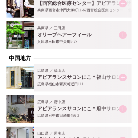
【西宮総合医療センター】アピアランスサロ
兵庫県西宮市津門大塚町11-62西宮総合医療センター 2階
兵庫県 ／ 三田店
オリーブヘアーフィール
兵庫県三田市中央町9-27
中国地方
広島県 ／ 福山店
アピアランスサロンにこ＊福山サロン
広島県福山市駅家町近田111
広島県 ／ 府中店
アピアランスサロンにこ＊府中サロン
広島県府中市目崎町486-3
山口県 ／ 周南店