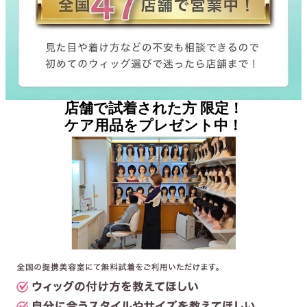
店舗で
試着
された方 限定！
ケア用品を
プレゼント
中！