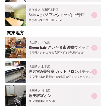
東京都 ／ 台東区上野店
Soin wig (ソワンウィッグ) 上野店
東京都台東区東上野 3-18-1
関東地方
埼玉県 ／ 大宮店
Bloom hair さいたま市医療ウィッグ・サポ
埼玉県さいたま市大宮区下町2-3守屋ビル2F
埼玉県 ／ 北本店
理容室&美容室 カットサロンオチャメ
埼玉県北本市荒井6ー100北里大学メディカルセンター１階
埼玉県 ／ 桶川店
理美容室オン
埼玉県桶川市南2-5-8