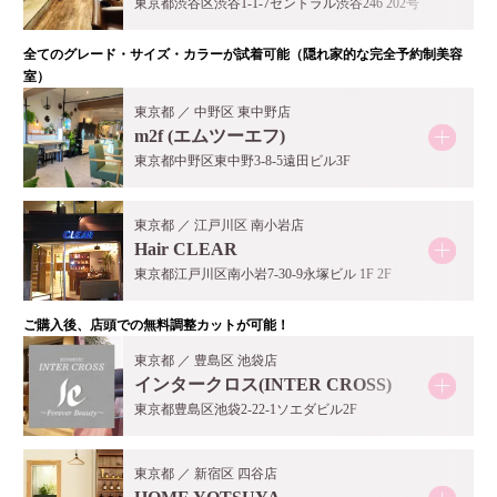
東京都渋谷区渋谷1-1-7セントラル渋谷246 202号
全てのグレード・サイズ・カラーが試着可能（隠れ家的な完全予約制美容
室）
東京都 ／ 中野区 東中野店
m2f (エムツーエフ)
東京都中野区東中野3-8-5遠田ビル3F
東京都 ／ 江戸川区 南小岩店
Hair CLEAR
東京都江戸川区南小岩7-30-9永塚ビル 1F 2F
ご購入後、店頭での無料調整カットが可能！
東京都 ／ 豊島区 池袋店
インタークロス(INTER CROSS)
東京都豊島区池袋2-22-1ソエダビル2F
東京都 ／ 新宿区 四谷店