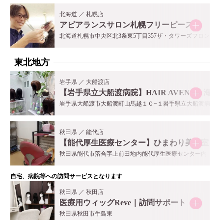
北海道 ／ 札幌店
アピアランスサロン札幌フリーピース
北海道​札幌市中央区北3条東5丁目357ザ・タワーズフロンティア
東北地方
岩手県 ／ 大船渡店
【岩手県立大船渡病院】HAIR AVENUE 海
岩手県大船渡市大船渡町山馬越１０−１岩手県立大船渡病院
秋田県 ／ 能代店
【能代厚生医療センター】ひまわり美容室
秋田県能代市落合字上前田地内能代厚生医療センター内
自宅、病院等への訪問サービスとなります
秋田県 ／ 秋田店
医療用ウィッグReve｜訪問サポート
秋田県秋田市牛島東