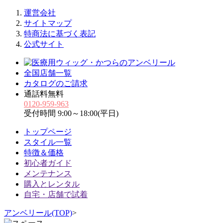
運営会社
サイトマップ
特商法に基づく表記
公式サイト
全国店舗一覧
カタログのご請求
通話料無料
0120-959-963
受付時間 9:00～18:00(平日)
トップページ
スタイル一覧
特徴＆価格
初心者ガイド
メンテナンス
購入とレンタル
自宅・店舗で試着
アンベリール(TOP)
>