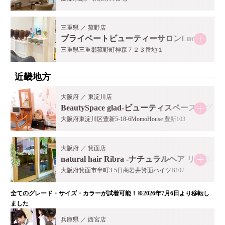
三重県 ／ 菰野店
プライベートビューティーサロンLucia
三重県三重郡菰野町神森７２３番地１
近畿地方
大阪府 ／ 東淀川店
BeautySpace glad-ビューティスペース グラ
大阪府東淀川区豊新5-18-6MomoHouse 豊新103
大阪府 ／ 箕面店
natural hair Ribra -ナチュラルヘア リブラ-
大阪府箕面市半町3-5日商岩井箕面ハイツB107
全てのグレード・サイズ・カラーが試着可能！※2026年7月6日より移転し
ました
兵庫県 ／ 西宮店