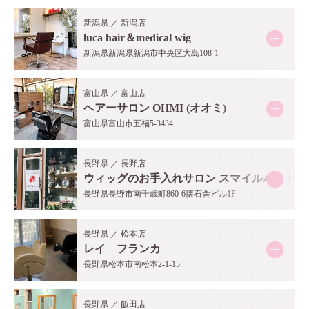
新潟県 ／ 新潟店
luca hair＆medical wig
新潟県新潟県新潟市中央区大島108-1
富山県 ／ 富山店
ヘアーサロン OHMI (オオミ)
富山県富山市五福5-3434
長野県 ／ 長野店
ウィッグのお手入れサロン スマイルハート
長野県長野市南千歳町860-6懐石舎ビル1F
長野県 ／ 松本店
レイ フランカ
長野県松本市南松本2-1-15
長野県 ／ 飯田店