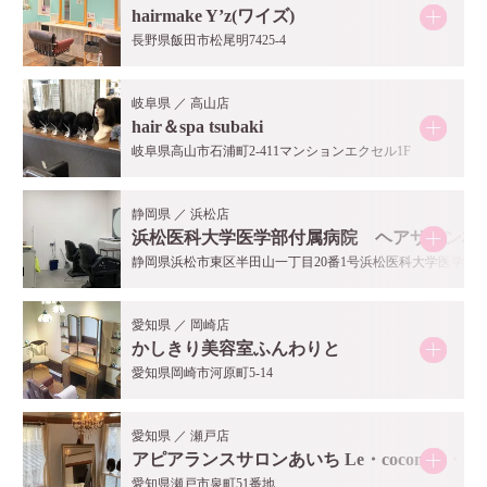
hairmake Y’z(ワイズ)
長野県飯田市松尾明7425-4
岐阜県 ／ 高山店
hair＆spa tsubaki
岐阜県高山市石浦町2-411マンションエクセル1F
静岡県 ／ 浜松店
浜松医科大学医学部付属病院 ヘアサロン村
静岡県浜松市東区半田山一丁目20番1号浜松医科大学医学部
愛知県 ／ 岡崎店
かしきり美容室ふんわりと
愛知県岡崎市河原町5-14
愛知県 ／ 瀬戸店
アピアランスサロンあいち Le・cocon ル・コ
愛知県瀬戸市泉町51番地